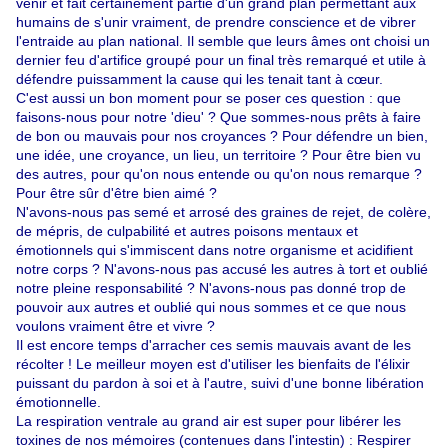
venir et fait certainement partie d'un grand plan permettant aux
humains de s'unir vraiment, de prendre conscience et de vibrer
l'entraide au plan national. Il semble que leurs âmes ont choisi un
dernier feu d'artifice groupé pour un final très remarqué et utile à
défendre puissamment la cause qui les tenait tant à cœur.
C'est aussi un bon moment pour se poser ces question : que
faisons-nous pour notre 'dieu' ? Que sommes-nous prêts à faire
de bon ou mauvais pour nos croyances ? Pour défendre un bien,
une idée, une croyance, un lieu, un territoire ? Pour être bien vu
des autres, pour qu'on nous entende ou qu'on nous remarque ?
Pour être sûr d'être bien aimé ?
N'avons-nous pas semé et arrosé des graines de rejet, de colère,
de mépris, de culpabilité et autres poisons mentaux et
émotionnels qui s'immiscent dans notre organisme et acidifient
notre corps ? N'avons-nous pas accusé les autres à tort et oublié
notre pleine responsabilité ? N'avons-nous pas donné trop de
pouvoir aux autres et oublié qui nous sommes et ce que nous
voulons vraiment être et vivre ?
Il est encore temps d'arracher ces semis mauvais avant de les
récolter ! Le meilleur moyen est d'utiliser les bienfaits de l'élixir
puissant du pardon à soi et à l'autre, suivi d'une bonne libération
émotionnelle.
La respiration ventrale au grand air est super pour libérer les
toxines de nos mémoires (contenues dans l'intestin) : Respirer