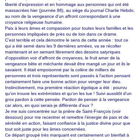
liberté d'expression et en hommage aux personnes qui ont été
massacrées hier (journée 88), au siège du journal Charlie Hebdo,
au nom de la vengeance d'un affront correspondant à une
croyance religieuse humaine.
Paix à leurs âmes et compassion pour toutes leurs familles et les
personnes impliquées de près ou de loin dans ce drame.
C'est terrible et cela démontre le sens de cette année : tout ce
qui a été semé dans les 9 dernières années, va se récolter
maintenant et en semant librement des dessins satyriques
d'opposition voir d'affront de croyances, le fruit amer de la
vengeance bête et méchante devait être mangé un jour et ils le
savaient. Il était empoisonné par la colère de milliers de
personnes et trois représentants sont passés à l'action pensant
certainement faire une bonne action pour venger leur dieu.
Instinctivement, ma première réaction égotique a été : pourvu
qu'on trouve les extrémistes et qu'on les tue ! Suivi aussitôt d'un
gros pardon à cette pensée. Pardon de penser à la vengeance
car alors, en quoi serais-je différente d'eux ?
Je me suis concentrée sur la prière de Saint-François (voir
dessous) pour me recentrer et remettre l'énergie de paix et de
sérénité en action, faisant confiance à la justice divine pour que
tout soit juste pour les âmes concernées.
Ce départ groupé très marquant est certainement un bienfait à