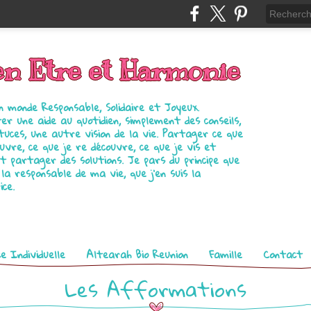
en Etre et Harmonie
n monde Responsable, Solidaire et Joyeux.
er une aide au quotidien, simplement des conseils,
tuces, une autre vision de la vie. Partager ce que
ouvre, ce que je re découvre, ce que je vis et
t partager des solutions. Je pars du principe que
s la responsable de ma vie, que j'en suis la
ice.
e Individuelle
Altearah Bio Reunion
Famille
Contact
Les Afformations