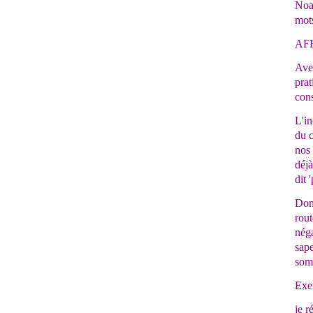
Noah
mots
AF
Avec
prat
cons
L'in
du c
nos 
déjà
dit 
Donc
rou
néga
sape
som
Exe
je r