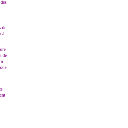
 des
s de
r à
aire
% de
 a
mode
es
ent