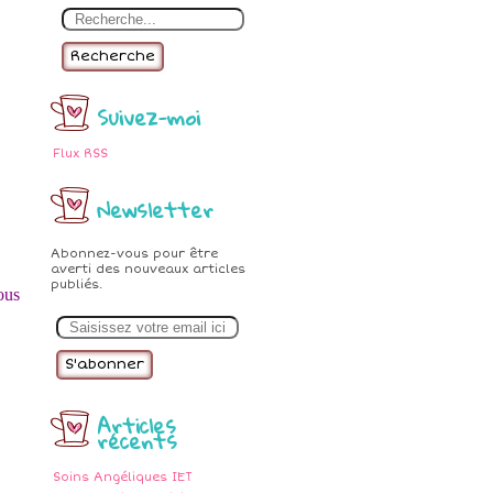
Recherche
Suivez-moi
Flux RSS
Newsletter
Abonnez-vous pour être
averti des nouveaux articles
publiés.
ous
E
m
a
i
l
Articles
récents
Soins Angéliques IET