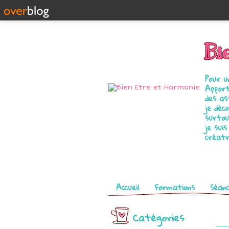
Bi
Pour u
Apport
des as
je déc
surtou
je sui
créatr
Pages
Accueil
Formations
Séanc
Catégories