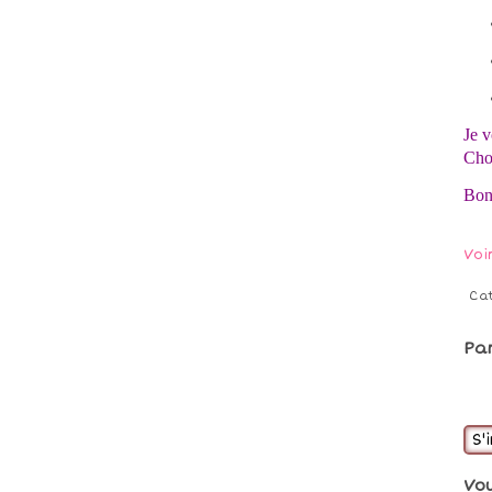
Je v
Choi
Bon
Voi
Ca
Pa
S'
Vo