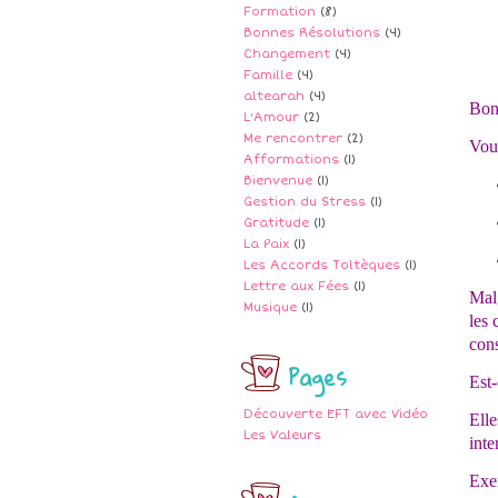
Formation
(8)
Bonnes Résolutions
(4)
Changement
(4)
Famille
(4)
altearah
(4)
Bon
L'Amour
(2)
Me rencontrer
(2)
Vous
Afformations
(1)
Bienvenue
(1)
Gestion du Stress
(1)
Gratitude
(1)
La Paix
(1)
Les Accords Toltèques
(1)
Lettre aux Fées
(1)
Malg
Musique
(1)
les 
cons
Pages
Est
Découverte EFT avec Vidéo
Elle
Les Valeurs
inte
Exe