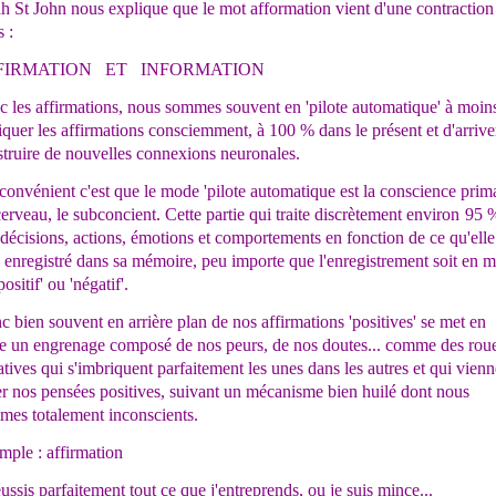
 St John nous explique que le mot afformation vient d'une contraction
 :
FIRMATION ET INFORMATION
 les affirmations, nous sommes souvent en 'pilote automatique' à moin
iquer les affirmations consciemment, à 100 % dans le présent et d'arrive
truire de nouvelles connexions neuronales.
convénient c'est que le mode 'pilote automatique est la conscience prim
erveau, le subconcient. Cette partie qui traite discrètement environ
95 
décisions, actions, émotions et comportements en fonction de ce qu'elle
 enregistré dans sa mémoire, peu importe que l'enregistrement soit en 
'positif' ou 'négatif'.
 bien souvent en arrière plan de nos affirmations 'positives' se met en
te un engrenage composé de nos peurs, de nos doutes... comme des rou
tives qui s'imbriquent parfaitement les unes dans les autres et qui vienn
r nos pensées positives, suivant un mécanisme bien huilé dont nous
mes totalement inconscients.
mple : affirmation
éussis parfaitement tout ce que j'entreprends, ou je suis mince...