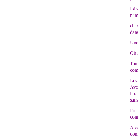
Là s
n'im
chac
dans
Une 
Où a
Tant
comp
Les
Avec
lui-
sans
Pour
conn
A co
donn