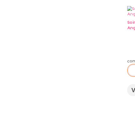
Soi
Ang
co