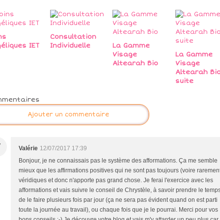
ns
Consultation
éliques IET
Individuelle
La Gamme
Visage
La Gamme
Altearah Bio
Visage
Altearah Bio
suite
mmentaires
Ajouter un commentaire
V
Valérie
12/07/2017 17:39
Bonjour, je ne connaissais pas le système des afformations. Ça me semble
mieux que les affirmations positives qui ne sont pas toujours (voire raremen
véridiques et donc n'apporte pas grand chose. Je ferai l'exercice avec les
afformations et vais suivre le conseil de Chrystèle, à savoir prendre le temp
de le faire plusieurs fois par jour (ça ne sera pas évident quand on est parti
toute la journée au travail), ou chaque fois que je le pourrai. Merci pour vos
bons conseils :-) Je découvre votre blog et vais m'y attarder un peu plus car 